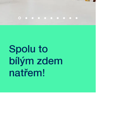
Spolu to
bílým zdem
natřem!
LinkedIn
Instagram
a:
Kamenická 5, Praha 7 -