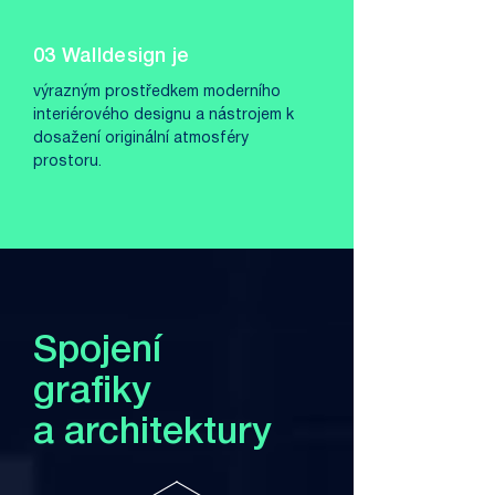
03 Walldesign je
výrazným prostředkem moderního
interiérového designu a nástrojem k
dosažení originální atmosféry
prostoru.
Spojení
grafiky
a architektury