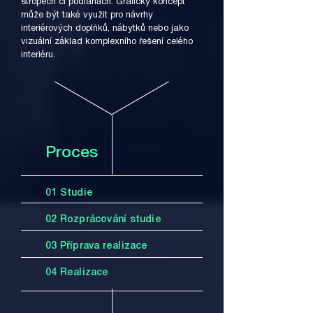
stropech či podlahách. Grafický koncept
může být také využit pro návrhy
interiérových doplňků, nábytků nebo jako
vizuální základ komplexního řešení celého
interiéru.
Proces
01 Studie
02 Rozprácování studie
03 Příprava realizace
04 Realizace