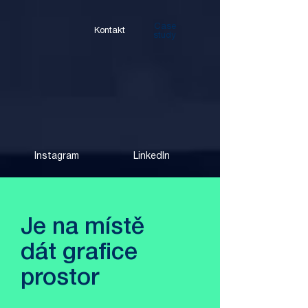
Case
Kontakt
study
Instagram
LinkedIn
Je na místě
dát grafice
prostor