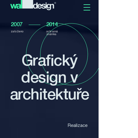
2007
2014
založeno
ochranná
známka
Grafický
design v
architektuře
Realizace