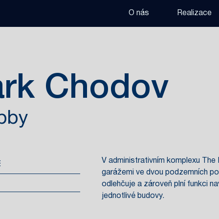
O nás
Realizace
ark Chodov
obby
V administrativním komplexu The 
E
garážemi ve dvou podzemních podl
odlehčuje a zároveň plní funkci na
jednotlivé budovy.