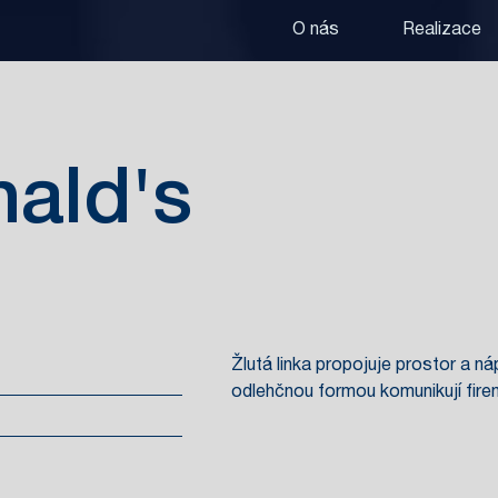
O nás
Realizace
ald's
Žlutá linka propojuje prostor a 
odlehčnou formou komunikují fire