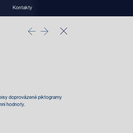
Kontakty
nápisy doprovázené piktogramy
mní hodnoty.