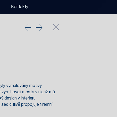
Kontakty
 byly vymalovány motivy
 vystihovali města v nichž má
ý design v interiéru
zeď citlivě propojuje firemní
.