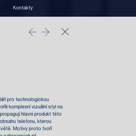
Kontakty
eláří pro technologickou
li komplexní vizuální styl na
ropagují hlavní produkt této
 obsahu telefonu, kterou
světě. Motivy proto tvoří