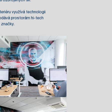
a ozbrojených sil.
teriéru využívá technologii
dodává prostorám hi-tech
u značky.