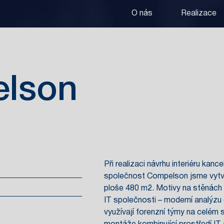
O nás
Realizace
lson
Při realizaci návrhu interiéru kanc
společnost Compelson jsme vytvoři
ploše 480 m2. Motivy na stěnách p
IT společnosti – moderní analýzu
využívají forenzní týmy na celém 