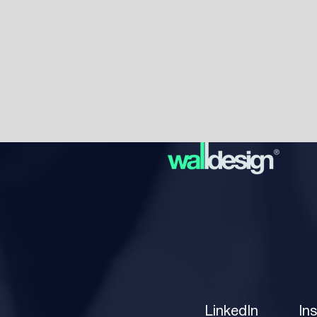
LinkedIn
In