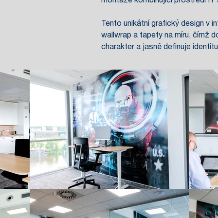
montáže kombinující prostředí IT 
Tento unikátní grafický design v in
wallwrap a tapety na míru, čímž 
charakter a jasně definuje identit